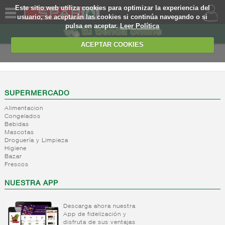
Este sitio web utiliza cookies para optimizar la experiencia del
usuario, se aceptarán las cookies si continúa navegando o si
pulsa en aceptar.
Leer Política
QUIENES
SOMOS
ACEPTAR COOKIES
MARCA
PROPIA
OFERTAS
SUPERMERCADO
Alimentacion
WEB
Congelados
Bebidas
Mascotas
EJEMPLO
Droguería y Limpieza
Higiene
Bazar
Frescos
NUESTRA APP
Descarga ahora nuestra
App de fidelización y
disfruta de sus ventajas