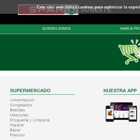
Este sitio web utiliza cookies para optimizar la expe
QUIENES SOMOS
MARCA PRO
SUPERMERCADO
NUESTRA APP
Alimentacion
Congelados
Bebidas
Mascotas
Droguería y Limpieza
Higiene
Bazar
Frescos