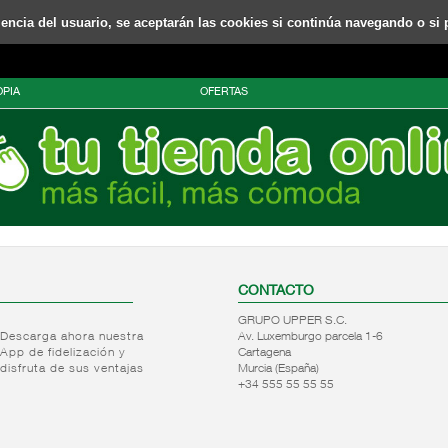
riencia del usuario, se aceptarán las cookies si continúa navegando o si 
PIA
OFERTAS
CONTACTO
GRUPO UPPER S.C.
Descarga ahora nuestra
Av. Luxemburgo parcela 1-6
App de fidelización y
Cartagena
disfruta de sus ventajas
Murcia (España)
+34 555 55 55 55