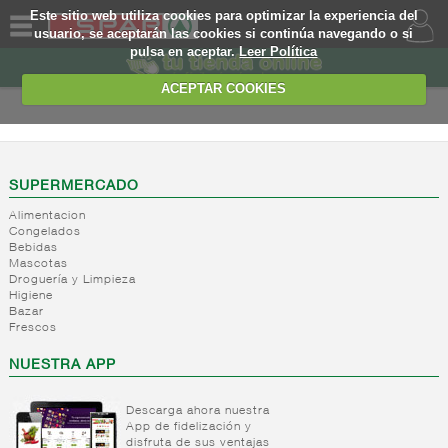
Este sitio web utiliza cookies para optimizar la experiencia del
usuario, se aceptarán las cookies si continúa navegando o si
pulsa en aceptar.
Leer Política
QUIENES
SOMOS
ACEPTAR COOKIES
MARCA
PROPIA
OFERTAS
SUPERMERCADO
Alimentacion
WEB
Congelados
Bebidas
Mascotas
EJEMPLO
Droguería y Limpieza
Higiene
Bazar
Frescos
NUESTRA APP
Descarga ahora nuestra
App de fidelización y
disfruta de sus ventajas