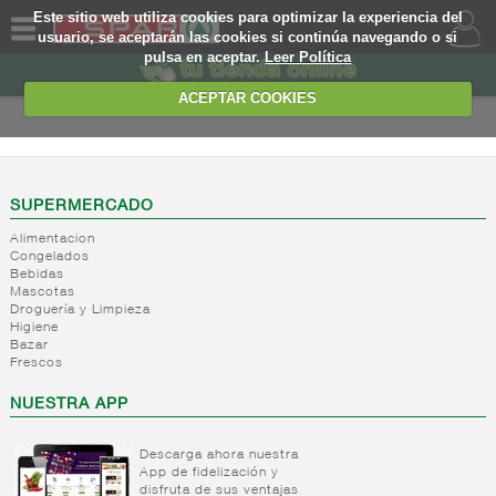
Este sitio web utiliza cookies para optimizar la experiencia del
usuario, se aceptarán las cookies si continúa navegando o si
pulsa en aceptar.
Leer Política
QUIENES
SOMOS
ACEPTAR COOKIES
MARCA
PROPIA
OFERTAS
SUPERMERCADO
Alimentacion
WEB
Congelados
Bebidas
Mascotas
EJEMPLO
Droguería y Limpieza
Higiene
Bazar
Frescos
NUESTRA APP
Descarga ahora nuestra
App de fidelización y
disfruta de sus ventajas