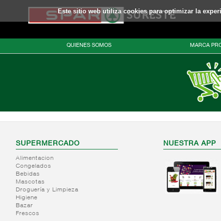
Este sitio web utiliza cookies para optimizar la expe
QUIENES SOMOS
MARCA PRO
SUPERMERCADO
NUESTRA APP
Alimentacion
Congelados
Bebidas
Mascotas
Droguería y Limpieza
Higiene
Bazar
Frescos