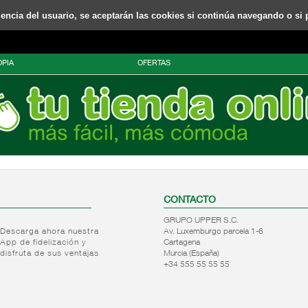
riencia del usuario, se aceptarán las cookies si continúa navegando o si 
PIA
OFERTAS
CONTACTO
GRUPO UPPER S.C.
Descarga ahora nuestra
Av. Luxemburgo parcela 1-6
App de fidelización y
Cartagena
disfruta de sus ventajas
Murcia (España)
+34 555 55 55 55