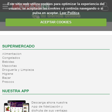
Este sitio web utiliza cookies para optimizar la experiencia del
usuario, se aceptarán las cookies si continúa navegando o si
pulsa en aceptar.
Leer Política
QUIENES
SOMOS
ACEPTAR COOKIES
MARCA
PROPIA
OFERTAS
SUPERMERCADO
Alimentacion
WEB
Congelados
Bebidas
Mascotas
EJEMPLO
Droguería y Limpieza
Higiene
Bazar
Frescos
NUESTRA APP
Descarga ahora nuestra
App de fidelización y
disfruta de sus ventajas