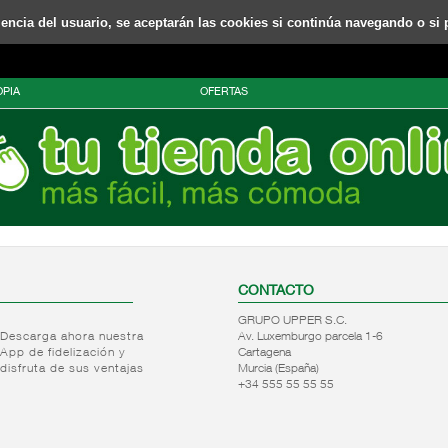
riencia del usuario, se aceptarán las cookies si continúa navegando o si 
PIA
OFERTAS
CONTACTO
GRUPO UPPER S.C.
Descarga ahora nuestra
Av. Luxemburgo parcela 1-6
App de fidelización y
Cartagena
disfruta de sus ventajas
Murcia (España)
+34 555 55 55 55