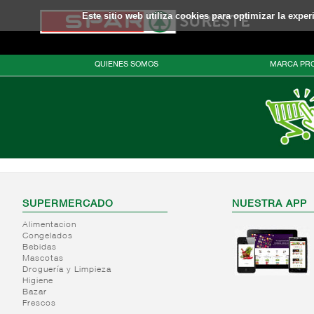
Este sitio web utiliza cookies para optimizar la expe
QUIENES SOMOS
MARCA PRO
SUPERMERCADO
NUESTRA APP
Alimentacion
Congelados
Bebidas
Mascotas
Droguería y Limpieza
Higiene
Bazar
Frescos