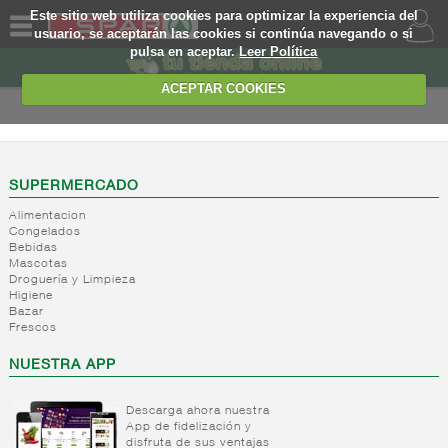
Este sitio web utiliza cookies para optimizar la experiencia del
usuario, se aceptarán las cookies si continúa navegando o si
pulsa en aceptar.
Leer Política
QUIENES
SOMOS
ACEPTAR COOKIES
MARCA
PROPIA
OFERTAS
SUPERMERCADO
Alimentacion
WEB
Congelados
Bebidas
Mascotas
EJEMPLO
Droguería y Limpieza
Higiene
Bazar
Frescos
NUESTRA APP
Descarga ahora nuestra
App de fidelización y
disfruta de sus ventajas