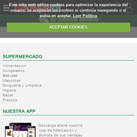
Este sitio web utiliza cookies para optimizar la experiencia del
usuario, se aceptarán las cookies si continúa navegando o si
pulsa en aceptar.
Leer Política
QUIENES
SOMOS
ACEPTAR COOKIES
MARCA
PROPIA
OFERTAS
SUPERMERCADO
Alimentacion
WEB
Congelados
Bebidas
Mascotas
EJEMPLO
Droguería y Limpieza
Higiene
Bazar
Frescos
NUESTRA APP
Descarga ahora nuestra
App de fidelización y
disfruta de sus ventajas