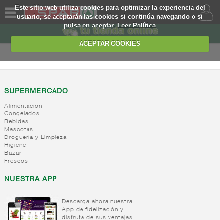
Este sitio web utiliza cookies para optimizar la experiencia del
usuario, se aceptarán las cookies si continúa navegando o si
pulsa en aceptar.
Leer Política
QUIENES
SOMOS
ACEPTAR COOKIES
MARCA
PROPIA
OFERTAS
SUPERMERCADO
Alimentacion
WEB
Congelados
Bebidas
Mascotas
EJEMPLO
Droguería y Limpieza
Higiene
Bazar
Frescos
NUESTRA APP
Descarga ahora nuestra
App de fidelización y
disfruta de sus ventajas