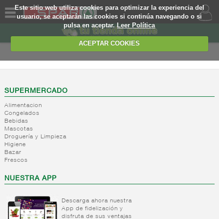
Este sitio web utiliza cookies para optimizar la experiencia del
usuario, se aceptarán las cookies si continúa navegando o si
pulsa en aceptar.
Leer Política
QUIENES
SOMOS
ACEPTAR COOKIES
MARCA
PROPIA
OFERTAS
SUPERMERCADO
Alimentacion
WEB
Congelados
Bebidas
Mascotas
EJEMPLO
Droguería y Limpieza
Higiene
Bazar
Frescos
NUESTRA APP
Descarga ahora nuestra
App de fidelización y
disfruta de sus ventajas