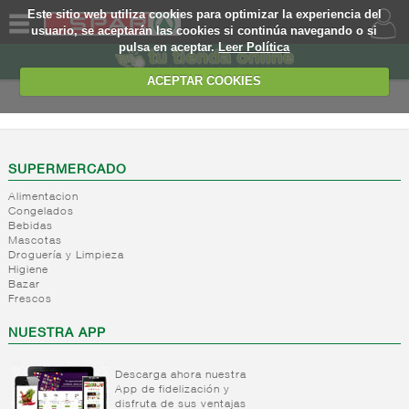
Este sitio web utiliza cookies para optimizar la experiencia del
usuario, se aceptarán las cookies si continúa navegando o si
pulsa en aceptar.
Leer Política
QUIENES
SOMOS
ACEPTAR COOKIES
MARCA
PROPIA
OFERTAS
SUPERMERCADO
Alimentacion
WEB
Congelados
Bebidas
Mascotas
EJEMPLO
Droguería y Limpieza
Higiene
Bazar
Frescos
NUESTRA APP
Descarga ahora nuestra
App de fidelización y
disfruta de sus ventajas