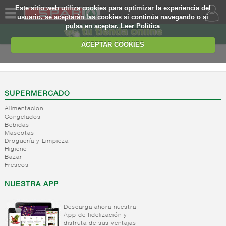
Este sitio web utiliza cookies para optimizar la experiencia del
usuario, se aceptarán las cookies si continúa navegando o si
pulsa en aceptar.
Leer Política
QUIENES
SOMOS
ACEPTAR COOKIES
MARCA
PROPIA
OFERTAS
SUPERMERCADO
Alimentacion
WEB
Congelados
Bebidas
Mascotas
EJEMPLO
Droguería y Limpieza
Higiene
Bazar
Frescos
NUESTRA APP
Descarga ahora nuestra
App de fidelización y
disfruta de sus ventajas