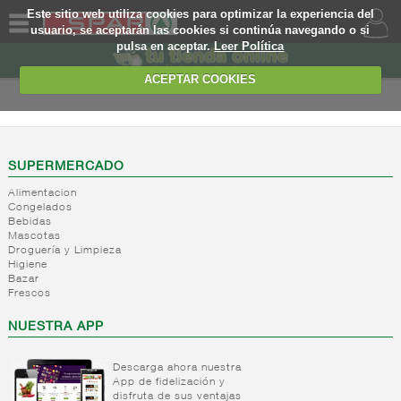
Este sitio web utiliza cookies para optimizar la experiencia del
usuario, se aceptarán las cookies si continúa navegando o si
pulsa en aceptar.
Leer Política
QUIENES
SOMOS
ACEPTAR COOKIES
MARCA
PROPIA
OFERTAS
SUPERMERCADO
Alimentacion
WEB
Congelados
Bebidas
Mascotas
EJEMPLO
Droguería y Limpieza
Higiene
Bazar
Frescos
NUESTRA APP
Descarga ahora nuestra
App de fidelización y
disfruta de sus ventajas