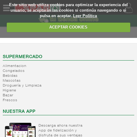
Este sitio web utiliza cookies para optimizar la experiencia del
usuario, se aceptarán las cookies si continúa navegando o si
pulsa en aceptar.
Leer Política
QUIENES
SOMOS
ACEPTAR COOKIES
MARCA
PROPIA
OFERTAS
SUPERMERCADO
Alimentacion
WEB
Congelados
Bebidas
Mascotas
EJEMPLO
Droguería y Limpieza
Higiene
Bazar
Frescos
NUESTRA APP
Descarga ahora nuestra
App de fidelización y
disfruta de sus ventajas