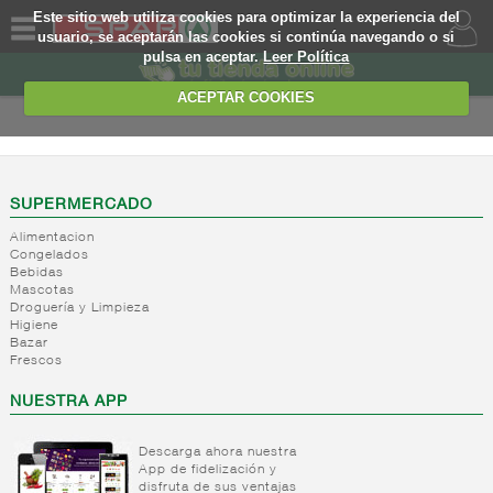
Este sitio web utiliza cookies para optimizar la experiencia del
usuario, se aceptarán las cookies si continúa navegando o si
pulsa en aceptar.
Leer Política
QUIENES
SOMOS
ACEPTAR COOKIES
MARCA
PROPIA
OFERTAS
SUPERMERCADO
Alimentacion
WEB
Congelados
Bebidas
Mascotas
EJEMPLO
Droguería y Limpieza
Higiene
Bazar
Frescos
NUESTRA APP
Descarga ahora nuestra
App de fidelización y
disfruta de sus ventajas