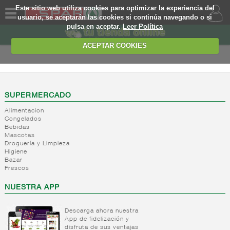
Este sitio web utiliza cookies para optimizar la experiencia del
usuario, se aceptarán las cookies si continúa navegando o si
pulsa en aceptar.
Leer Política
QUIENES
SOMOS
ACEPTAR COOKIES
MARCA
PROPIA
OFERTAS
SUPERMERCADO
Alimentacion
WEB
Congelados
Bebidas
Mascotas
EJEMPLO
Droguería y Limpieza
Higiene
Bazar
Frescos
NUESTRA APP
Descarga ahora nuestra
App de fidelización y
disfruta de sus ventajas