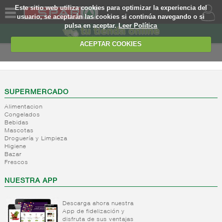
Este sitio web utiliza cookies para optimizar la experiencia del
usuario, se aceptarán las cookies si continúa navegando o si
pulsa en aceptar.
Leer Política
QUIENES
SOMOS
ACEPTAR COOKIES
MARCA
PROPIA
OFERTAS
SUPERMERCADO
Alimentacion
WEB
Congelados
Bebidas
Mascotas
EJEMPLO
Droguería y Limpieza
Higiene
Bazar
Frescos
NUESTRA APP
Descarga ahora nuestra
App de fidelización y
disfruta de sus ventajas