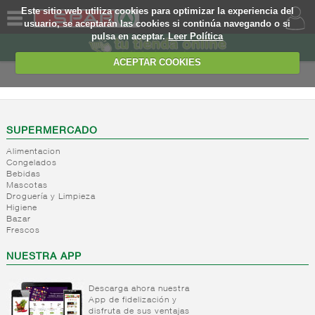
Este sitio web utiliza cookies para optimizar la experiencia del
usuario, se aceptarán las cookies si continúa navegando o si
pulsa en aceptar.
Leer Política
QUIENES
SOMOS
ACEPTAR COOKIES
MARCA
PROPIA
OFERTAS
SUPERMERCADO
Alimentacion
WEB
Congelados
Bebidas
Mascotas
EJEMPLO
Droguería y Limpieza
Higiene
Bazar
Frescos
NUESTRA APP
Descarga ahora nuestra
App de fidelización y
disfruta de sus ventajas