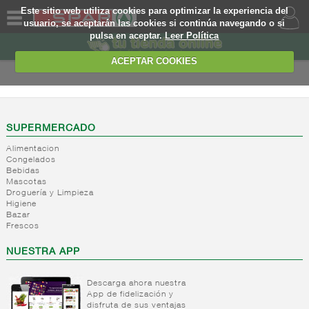
Este sitio web utiliza cookies para optimizar la experiencia del
usuario, se aceptarán las cookies si continúa navegando o si
pulsa en aceptar.
Leer Política
QUIENES
SOMOS
ACEPTAR COOKIES
MARCA
PROPIA
OFERTAS
SUPERMERCADO
Alimentacion
WEB
Congelados
Bebidas
Mascotas
EJEMPLO
Droguería y Limpieza
Higiene
Bazar
Frescos
NUESTRA APP
Descarga ahora nuestra
App de fidelización y
disfruta de sus ventajas