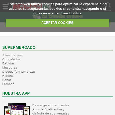
Este sitio web utiliza cookies para optimizar la experiencia del
usuario, se aceptarán las cookies si continúa navegando o si
pulsa en aceptar.
Leer Política
QUIENES
SOMOS
ACEPTAR COOKIES
MARCA
PROPIA
OFERTAS
SUPERMERCADO
Alimentacion
WEB
Congelados
Bebidas
Mascotas
EJEMPLO
Droguería y Limpieza
Higiene
Bazar
Frescos
NUESTRA APP
Descarga ahora nuestra
App de fidelización y
disfruta de sus ventajas