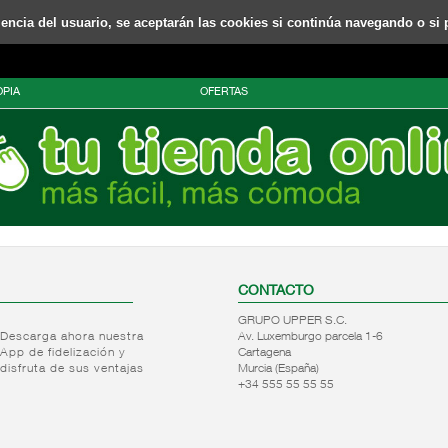
riencia del usuario, se aceptarán las cookies si continúa navegando o si 
PIA
OFERTAS
CONTACTO
GRUPO UPPER S.C.
Descarga ahora nuestra
Av. Luxemburgo parcela 1-6
App de fidelización y
Cartagena
disfruta de sus ventajas
Murcia (España)
+34 555 55 55 55