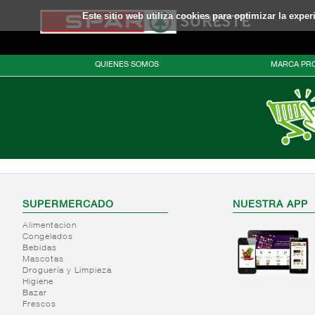
Este sitio web utiliza cookies para optimizar la expe
QUIENES SOMOS
MARCA PRO
SUPERMERCADO
NUESTRA APP
Alimentacion
Congelados
Bebidas
Mascotas
Droguería y Limpieza
Higiene
Bazar
Frescos