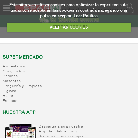
Este sitio web utiliza cookies para optimizar la experiencia del
usuario, se aceptarán las cookies si continúa navegando o si
pulsa en aceptar.
Leer Política
QUIENES
SOMOS
ACEPTAR COOKIES
MARCA
PROPIA
OFERTAS
SUPERMERCADO
Alimentacion
WEB
Congelados
Bebidas
Mascotas
EJEMPLO
Droguería y Limpieza
Higiene
Bazar
Frescos
NUESTRA APP
Descarga ahora nuestra
App de fidelización y
disfruta de sus ventajas