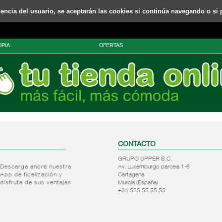
riencia del usuario, se aceptarán las cookies si continúa navegando o si 
PIA
OFERTAS
CONTACTO
GRUPO UPPER S.C.
Descarga ahora nuestra
Av. Luxemburgo parcela 1-6
App de fidelización y
Cartagena
disfruta de sus ventajas
Murcia (España)
+34 555 55 55 55