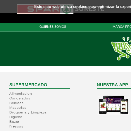
Este sitio web utiliza cookies para optimizar la expe
QUIENES SOMOS
MARCA PRO
SUPERMERCADO
NUESTRA APP
Alimentacion
Congelados
Bebidas
Mascotas
Droguería y Limpieza
Higiene
Bazar
Frescos