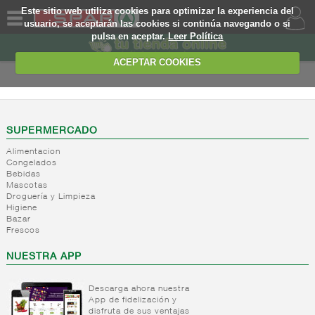
Este sitio web utiliza cookies para optimizar la experiencia del
usuario, se aceptarán las cookies si continúa navegando o si
pulsa en aceptar.
Leer Política
QUIENES
SOMOS
ACEPTAR COOKIES
MARCA
PROPIA
OFERTAS
SUPERMERCADO
Alimentacion
WEB
Congelados
Bebidas
Mascotas
EJEMPLO
Droguería y Limpieza
Higiene
Bazar
Frescos
NUESTRA APP
Descarga ahora nuestra
App de fidelización y
disfruta de sus ventajas