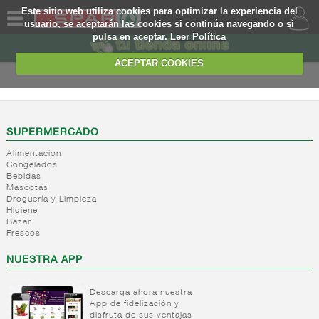
Este sitio web utiliza cookies para optimizar la experiencia del
usuario, se aceptarán las cookies si continúa navegando o si
pulsa en aceptar.
Leer Política
QUIENES
SOMOS
ACEPTAR COOKIES
MARCA
PROPIA
OFERTAS
SUPERMERCADO
Alimentacion
WEB
Congelados
Bebidas
Mascotas
EJEMPLO
Droguería y Limpieza
Higiene
Bazar
Frescos
NUESTRA APP
Descarga ahora nuestra
App de fidelización y
disfruta de sus ventajas