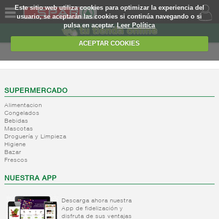
Este sitio web utiliza cookies para optimizar la experiencia del
usuario, se aceptarán las cookies si continúa navegando o si
pulsa en aceptar.
Leer Política
QUIENES
SOMOS
ACEPTAR COOKIES
MARCA
PROPIA
OFERTAS
SUPERMERCADO
Alimentacion
WEB
Congelados
Bebidas
Mascotas
EJEMPLO
Droguería y Limpieza
Higiene
Bazar
Frescos
NUESTRA APP
Descarga ahora nuestra
App de fidelización y
disfruta de sus ventajas