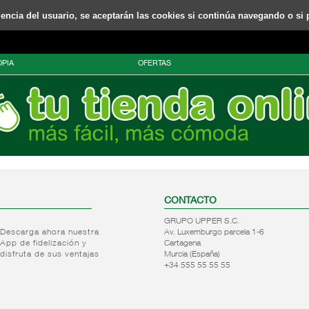
riencia del usuario, se aceptarán las cookies si continúa navegando o si 
PIA
OFERTAS
CONTACTO
GRUPO UPPER S.C.
Descarga ahora nuestra
Av. Luxemburgo parcela 1-6
App de fidelización y
Cartagena
disfruta de sus ventajas
Murcia (España)
+34 555 55 55 55