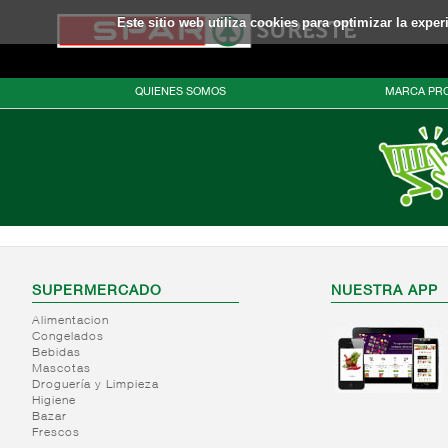
Este sitio web utiliza cookies para optimizar la expe
QUIENES SOMOS
MARCA PRO
SUPERMERCADO
NUESTRA APP
Alimentacion
Congelados
Bebidas
Mascotas
Droguería y Limpieza
Higiene
Bazar
Frescos