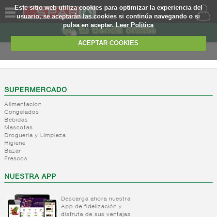
Este sitio web utiliza cookies para optimizar la experiencia del
usuario, se aceptarán las cookies si continúa navegando o si
pulsa en aceptar.
Leer Política
QUIENES
SOMOS
ACEPTAR COOKIES
MARCA
PROPIA
OFERTAS
SUPERMERCADO
Alimentacion
WEB
Congelados
Bebidas
Mascotas
EJEMPLO
Droguería y Limpieza
Higiene
Bazar
Frescos
NUESTRA APP
Descarga ahora nuestra
App de fidelización y
disfruta de sus ventajas