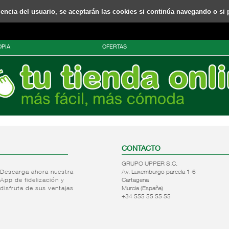
riencia del usuario, se aceptarán las cookies si continúa navegando o si 
PIA
OFERTAS
CONTACTO
GRUPO UPPER S.C.
Descarga ahora nuestra
Av. Luxemburgo parcela 1-6
App de fidelización y
Cartagena
disfruta de sus ventajas
Murcia (España)
+34 555 55 55 55