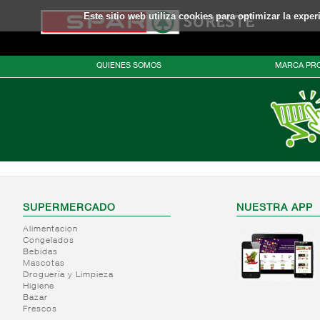
Este sitio web utiliza cookies para optimizar la expe
QUIENES SOMOS
MARCA PRO
SUPERMERCADO
NUESTRA APP
Alimentacion
Congelados
Bebidas
Mascotas
Droguería y Limpieza
Higiene
Bazar
Frescos