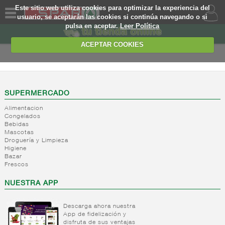
Este sitio web utiliza cookies para optimizar la experiencia del
usuario, se aceptarán las cookies si continúa navegando o si
pulsa en aceptar.
Leer Política
QUIENES
SOMOS
ACEPTAR COOKIES
MARCA
PROPIA
OFERTAS
SUPERMERCADO
Alimentacion
WEB
Congelados
Bebidas
Mascotas
EJEMPLO
Droguería y Limpieza
Higiene
Bazar
Frescos
NUESTRA APP
Descarga ahora nuestra
App de fidelización y
disfruta de sus ventajas