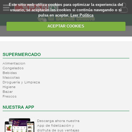
Este sitio web utiliza cookies para optimizar la experiencia del
usuario, se aceptarán las cookies si continúa navegando o si
pulsa en aceptar.
Leer Política
QUIENES
SOMOS
ACEPTAR COOKIES
MARCA
PROPIA
OFERTAS
SUPERMERCADO
Alimentacion
WEB
Congelados
Bebidas
Mascotas
EJEMPLO
Droguería y Limpieza
Higiene
Bazar
Frescos
NUESTRA APP
Descarga ahora nuestra
App de fidelización y
disfruta de sus ventajas