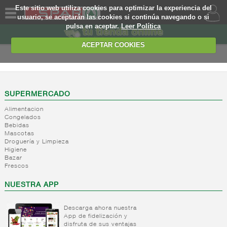
Este sitio web utiliza cookies para optimizar la experiencia del
usuario, se aceptarán las cookies si continúa navegando o si
pulsa en aceptar.
Leer Política
QUIENES
SOMOS
ACEPTAR COOKIES
MARCA
PROPIA
OFERTAS
SUPERMERCADO
Alimentacion
WEB
Congelados
Bebidas
Mascotas
EJEMPLO
Droguería y Limpieza
Higiene
Bazar
Frescos
NUESTRA APP
Descarga ahora nuestra
App de fidelización y
disfruta de sus ventajas