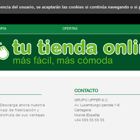
riencia del usuario, se aceptarán las cookies si continúa navegando o si 
PIA
OFERTAS
CONTACTO
GRUPO UPPER S.C.
Descarga ahora nuestra
Av. Luxemburgo parcela 1-6
App de fidelización y
Cartagena
disfruta de sus ventajas
Murcia (España)
+34 555 55 55 55