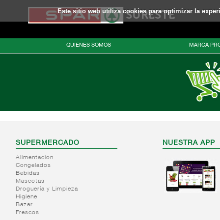
Este sitio web utiliza cookies para optimizar la expe
QUIENES SOMOS
MARCA PRO
SUPERMERCADO
NUESTRA APP
Alimentacion
Congelados
Bebidas
Mascotas
Droguería y Limpieza
Higiene
Bazar
Frescos