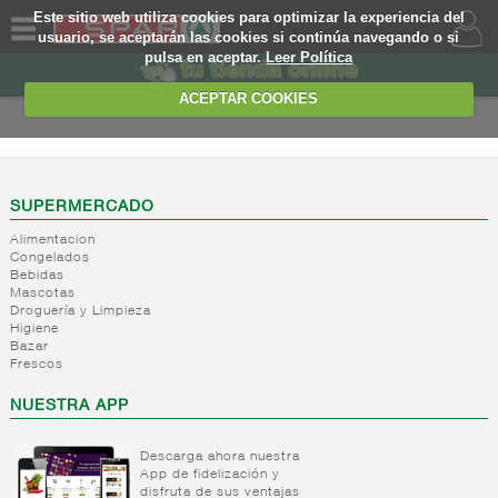
Este sitio web utiliza cookies para optimizar la experiencia del
usuario, se aceptarán las cookies si continúa navegando o si
pulsa en aceptar.
Leer Política
QUIENES
SOMOS
ACEPTAR COOKIES
MARCA
PROPIA
OFERTAS
SUPERMERCADO
Alimentacion
WEB
Congelados
Bebidas
Mascotas
EJEMPLO
Droguería y Limpieza
Higiene
Bazar
Frescos
NUESTRA APP
Descarga ahora nuestra
App de fidelización y
disfruta de sus ventajas