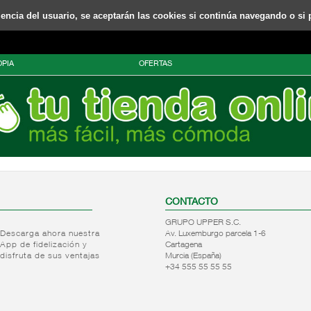
riencia del usuario, se aceptarán las cookies si continúa navegando o si 
PIA
OFERTAS
CONTACTO
GRUPO UPPER S.C.
Descarga ahora nuestra
Av. Luxemburgo parcela 1-6
App de fidelización y
Cartagena
disfruta de sus ventajas
Murcia (España)
+34 555 55 55 55