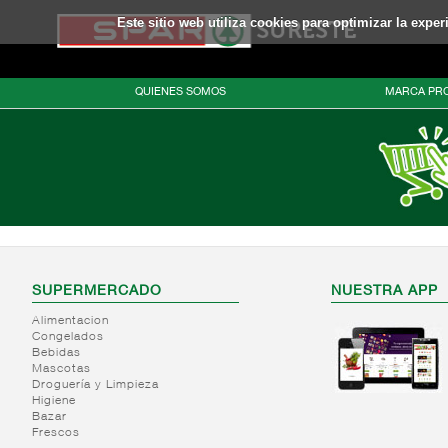
Este sitio web utiliza cookies para optimizar la expe
QUIENES SOMOS
MARCA PRO
SUPERMERCADO
NUESTRA APP
Alimentacion
Congelados
Bebidas
Mascotas
Droguería y Limpieza
Higiene
Bazar
Frescos