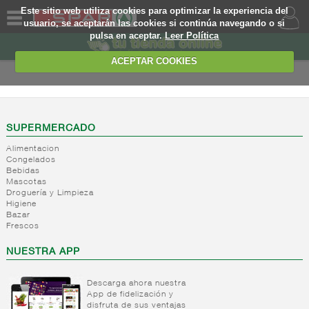
Este sitio web utiliza cookies para optimizar la experiencia del
usuario, se aceptarán las cookies si continúa navegando o si
pulsa en aceptar.
Leer Política
QUIENES
SOMOS
ACEPTAR COOKIES
MARCA
PROPIA
OFERTAS
SUPERMERCADO
Alimentacion
WEB
Congelados
Bebidas
Mascotas
EJEMPLO
Droguería y Limpieza
Higiene
Bazar
Frescos
NUESTRA APP
Descarga ahora nuestra
App de fidelización y
disfruta de sus ventajas