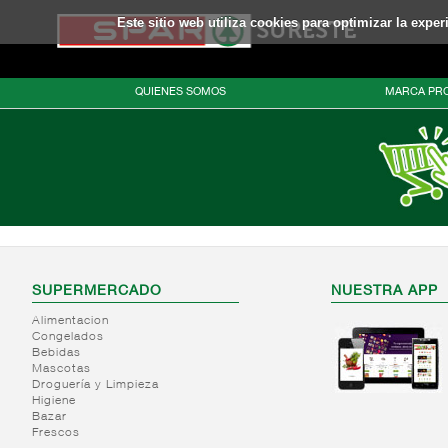
Este sitio web utiliza cookies para optimizar la expe
QUIENES SOMOS
MARCA PRO
SUPERMERCADO
NUESTRA APP
Alimentacion
Congelados
Bebidas
Mascotas
Droguería y Limpieza
Higiene
Bazar
Frescos