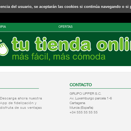
riencia del usuario, se aceptarán las cookies si continúa navegando o si 
PIA
OFERTAS
CONTACTO
GRUPO UPPER S.C.
Descarga ahora nuestra
Av. Luxemburgo parcela 1-6
App de fidelización y
Cartagena
disfruta de sus ventajas
Murcia (España)
+34 555 55 55 55