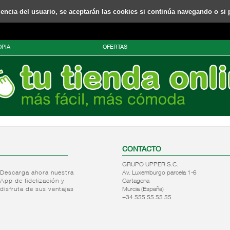
riencia del usuario, se aceptarán las cookies si continúa navegando o si 
PIA
OFERTAS
CONTACTO
GRUPO UPPER S.C.
Descarga ahora nuestra
Av. Luxemburgo parcela 1-6
App de fidelización y
Cartagena
disfruta de sus ventajas
Murcia (España)
+34 555 55 55 55