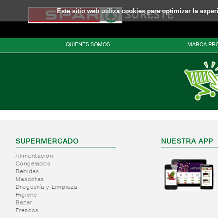
Este sitio web utiliza cookies para optimizar la expe
QUIENES SOMOS
MARCA PRO
SUPERMERCADO
NUESTRA APP
Alimentacion
Congelados
Bebidas
Mascotas
Droguería y Limpieza
Higiene
Bazar
Frescos