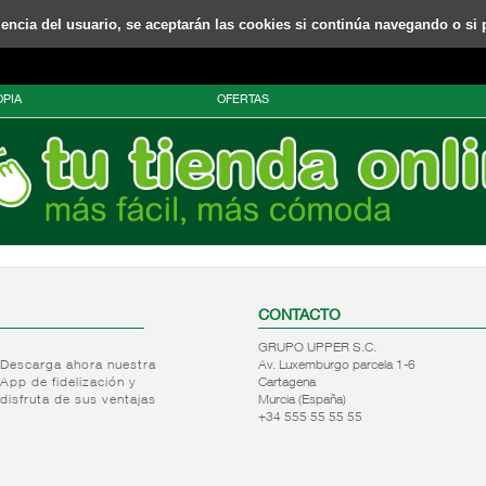
riencia del usuario, se aceptarán las cookies si continúa navegando o si 
PIA
OFERTAS
CONTACTO
GRUPO UPPER S.C.
Descarga ahora nuestra
Av. Luxemburgo parcela 1-6
App de fidelización y
Cartagena
disfruta de sus ventajas
Murcia (España)
+34 555 55 55 55