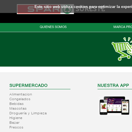
Este sitio web utiliza cookies para optimizar la expe
QUIENES SOMOS
MARCA PRO
SUPERMERCADO
NUESTRA APP
Alimentacion
Congelados
Bebidas
Mascotas
Droguería y Limpieza
Higiene
Bazar
Frescos