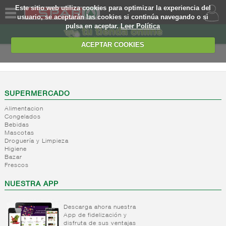
Este sitio web utiliza cookies para optimizar la experiencia del
usuario, se aceptarán las cookies si continúa navegando o si
pulsa en aceptar.
Leer Política
QUIENES
SOMOS
ACEPTAR COOKIES
MARCA
PROPIA
OFERTAS
SUPERMERCADO
Alimentacion
WEB
Congelados
Bebidas
Mascotas
EJEMPLO
Droguería y Limpieza
Higiene
Bazar
Frescos
NUESTRA APP
Descarga ahora nuestra
App de fidelización y
disfruta de sus ventajas