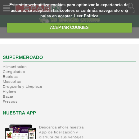
Este sitio web utiliza cookies para optimizar la experiencia del
usuario, se aceptarán las cookies si continúa navegando o si
pulsa en aceptar.
Leer Política
QUIENES
SOMOS
ACEPTAR COOKIES
MARCA
PROPIA
OFERTAS
SUPERMERCADO
Alimentacion
WEB
Congelados
Bebidas
Mascotas
EJEMPLO
Droguería y Limpieza
Higiene
Bazar
Frescos
NUESTRA APP
Descarga ahora nuestra
App de fidelización y
disfruta de sus ventajas