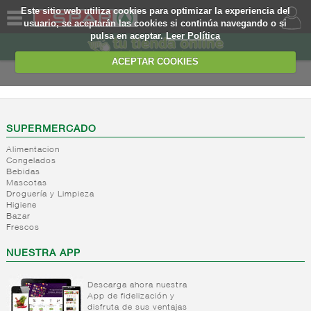
Este sitio web utiliza cookies para optimizar la experiencia del
usuario, se aceptarán las cookies si continúa navegando o si
pulsa en aceptar.
Leer Política
QUIENES
SOMOS
ACEPTAR COOKIES
MARCA
PROPIA
OFERTAS
SUPERMERCADO
Alimentacion
WEB
Congelados
Bebidas
Mascotas
EJEMPLO
Droguería y Limpieza
Higiene
Bazar
Frescos
NUESTRA APP
Descarga ahora nuestra
App de fidelización y
disfruta de sus ventajas