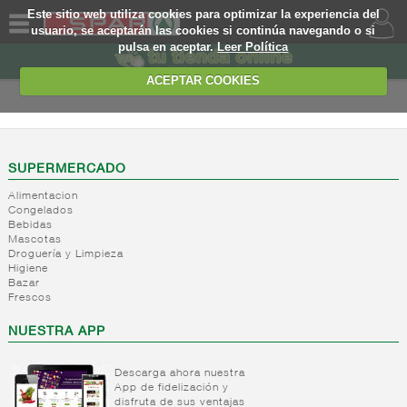
Este sitio web utiliza cookies para optimizar la experiencia del
usuario, se aceptarán las cookies si continúa navegando o si
pulsa en aceptar.
Leer Política
QUIENES
SOMOS
ACEPTAR COOKIES
MARCA
PROPIA
OFERTAS
SUPERMERCADO
Alimentacion
WEB
Congelados
Bebidas
Mascotas
EJEMPLO
Droguería y Limpieza
Higiene
Bazar
Frescos
NUESTRA APP
Descarga ahora nuestra
App de fidelización y
disfruta de sus ventajas