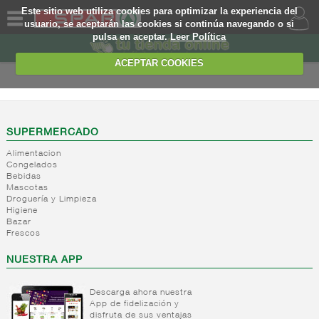
Este sitio web utiliza cookies para optimizar la experiencia del
usuario, se aceptarán las cookies si continúa navegando o si
pulsa en aceptar.
Leer Política
QUIENES
SOMOS
ACEPTAR COOKIES
MARCA
PROPIA
OFERTAS
SUPERMERCADO
Alimentacion
WEB
Congelados
Bebidas
Mascotas
EJEMPLO
Droguería y Limpieza
Higiene
Bazar
Frescos
NUESTRA APP
Descarga ahora nuestra
App de fidelización y
disfruta de sus ventajas