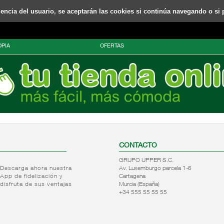
riencia del usuario, se aceptarán las cookies si continúa navegando o si 
PIA
OFERTAS
CONTACTO
GRUPO UPPER S.C.
Descarga ahora nuestra
Av. Luxemburgo parcela 1-6
App de fidelización y
Cartagena
disfruta de sus ventajas
Murcia (España)
+34 555 55 55 55