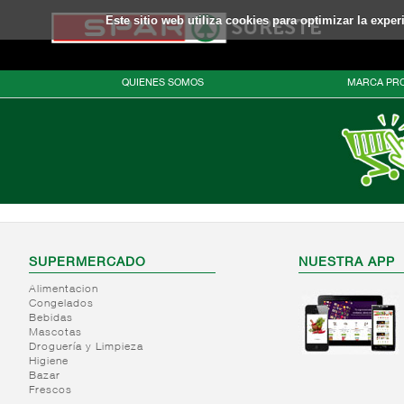
Este sitio web utiliza cookies para optimizar la expe
QUIENES SOMOS
MARCA PRO
SUPERMERCADO
NUESTRA APP
Alimentacion
Congelados
Bebidas
Mascotas
Droguería y Limpieza
Higiene
Bazar
Frescos