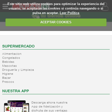
Este sitio web utiliza cookies para optimizar la experiencia del
usuario, se aceptarán las cookies si continúa navegando o si
pulsa en aceptar.
Leer Política
QUIENES
SOMOS
ACEPTAR COOKIES
MARCA
PROPIA
OFERTAS
SUPERMERCADO
Alimentacion
WEB
Congelados
Bebidas
Mascotas
EJEMPLO
Droguería y Limpieza
Higiene
Bazar
Frescos
NUESTRA APP
Descarga ahora nuestra
App de fidelización y
disfruta de sus ventajas