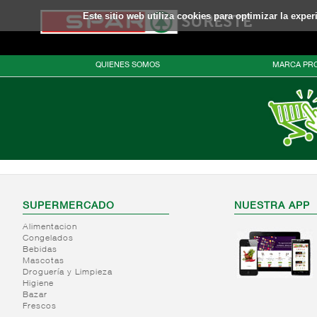
Este sitio web utiliza cookies para optimizar la expe
QUIENES SOMOS
MARCA PRO
SUPERMERCADO
NUESTRA APP
Alimentacion
Congelados
Bebidas
Mascotas
Droguería y Limpieza
Higiene
Bazar
Frescos