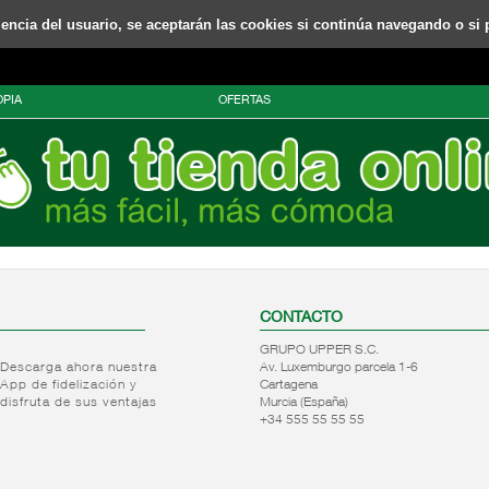
riencia del usuario, se aceptarán las cookies si continúa navegando o si 
PIA
OFERTAS
CONTACTO
GRUPO UPPER S.C.
Descarga ahora nuestra
Av. Luxemburgo parcela 1-6
App de fidelización y
Cartagena
disfruta de sus ventajas
Murcia (España)
+34 555 55 55 55