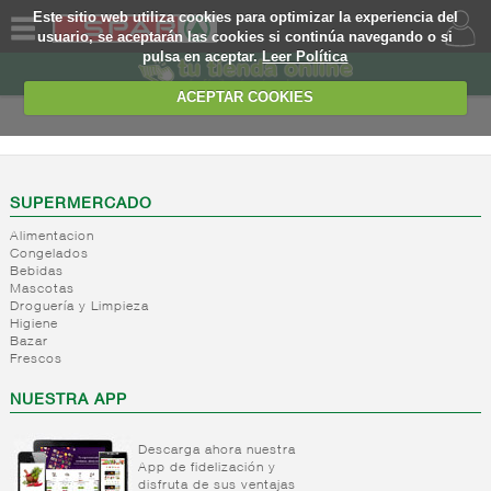
Este sitio web utiliza cookies para optimizar la experiencia del
usuario, se aceptarán las cookies si continúa navegando o si
pulsa en aceptar.
Leer Política
QUIENES
SOMOS
ACEPTAR COOKIES
MARCA
PROPIA
OFERTAS
SUPERMERCADO
Alimentacion
WEB
Congelados
Bebidas
Mascotas
EJEMPLO
Droguería y Limpieza
Higiene
Bazar
Frescos
NUESTRA APP
Descarga ahora nuestra
App de fidelización y
disfruta de sus ventajas