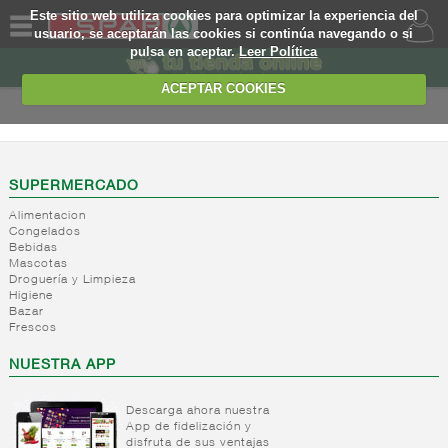
Este sitio web utiliza cookies para optimizar la experiencia del
usuario, se aceptarán las cookies si continúa navegando o si
pulsa en aceptar.
Leer Política
QUIENES
SOMOS
ACEPTAR COOKIES
MARCA
PROPIA
OFERTAS
SUPERMERCADO
Alimentacion
WEB
Congelados
Bebidas
Mascotas
EJEMPLO
Droguería y Limpieza
Higiene
Bazar
Frescos
NUESTRA APP
Descarga ahora nuestra
App de fidelización y
disfruta de sus ventajas